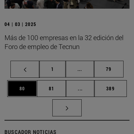
04 | 03 | 2025
Más de 100 empresas en la 32 edición del
Foro de empleo de Tecnun
Página
Páginas intermedias Us
Página
1
...
79
Página
Página
Páginas intermedias U
Página
80
81
...
389
BUSCADOR NOTICIAS