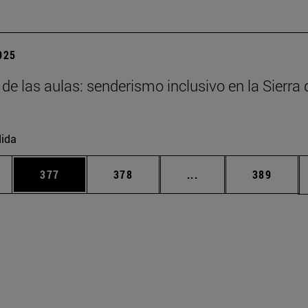
2025
 de las aulas: senderismo inclusivo en la Sierra 
ida
ias Use TAB para desplazarse.
a
Página
Página
Páginas intermedias 
Página
377
378
...
389