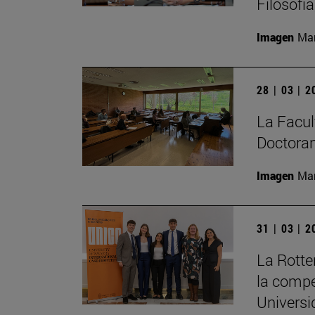
Filosofí
Imagen
Man
28 | 03 | 
La Facult
Doctoran
Imagen
Man
31 | 03 | 
La Rott
la compe
Universi