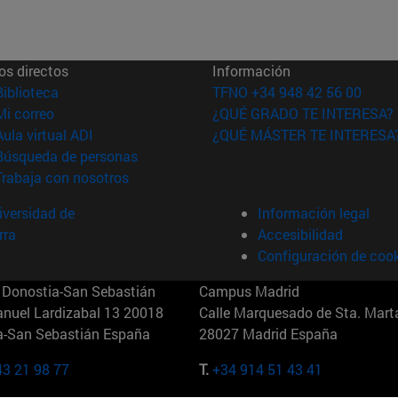
os directos
Información
(abre en nueva ventana)
Biblioteca
TFNO +34 948 42 56 00
(abre en nueva ventana)
Mi correo
¿QUÉ GRADO TE INTERESA?
(abre en nueva ventana)
Aula virtual ADI
¿QUÉ MÁSTER TE INTERESA
(abre en nueva ventana)
Búsqueda de personas
(abre en nueva ventana)
Trabaja con nosotros
versidad de
Información legal
rra
Accesibilidad
Configuración de coo
Donostia-San Sebastián
Campus Madrid
anuel Lardizabal 13 20018
Calle Marquesado de Sta. Marta
a-San Sebastián España
28027 Madrid España
43 21 98 77
T.
+34 914 51 43 41