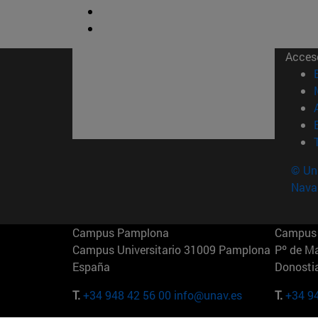
Acces
© Uni
Nava
Campus Pamplona
Campus 
Campus Universitario 31009 Pamplona
Pº de M
España
Donosti
T.
+34 948 42 56 00
info@unav.es
T.
+34 9