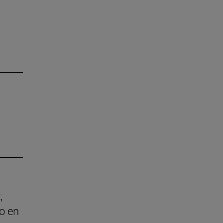
,
o en