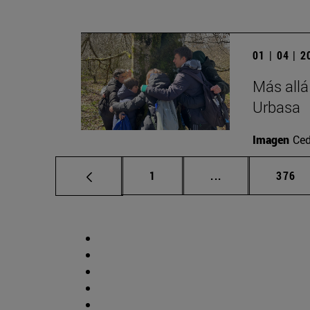
01 | 04 | 
Más allá
Urbasa
Imagen
Ced
Página
Páginas intermed
Págin
1
...
376