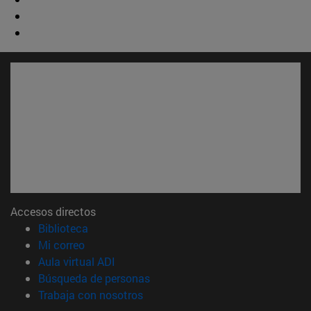
Accesos directos
(abre en nueva ventana)
Biblioteca
(abre en nueva ventana)
Mi correo
(abre en nueva ventana)
Aula virtual ADI
(abre en nueva ventana)
Búsqueda de personas
(abre en nueva ventana)
Trabaja con nosotros