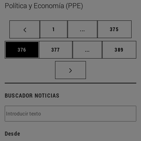
Política y Economía (PPE)
Página
Páginas intermedias Us
Página
1
...
375
Página
Página
Páginas intermedias 
Página
376
377
...
389
BUSCADOR NOTICIAS
Desde