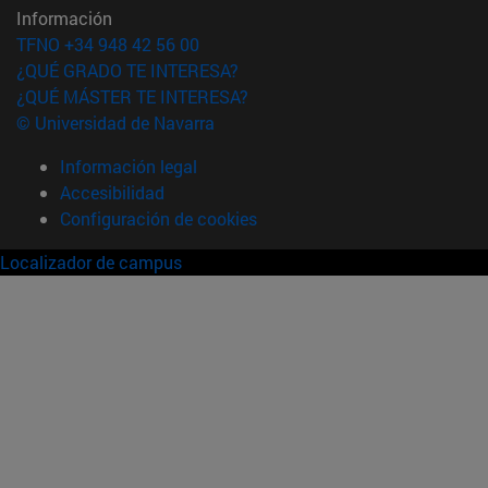
Información
TFNO +34 948 42 56 00
¿QUÉ GRADO TE INTERESA?
¿QUÉ MÁSTER TE INTERESA?
© Universidad de Navarra
Información legal
Accesibilidad
Configuración de cookies
Localizador de campus