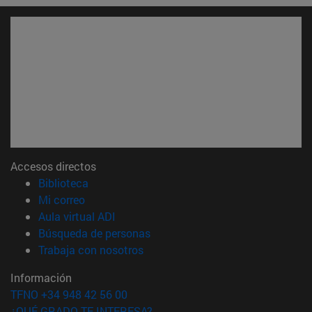
Accesos directos
(abre en nueva ventana)
Biblioteca
(abre en nueva ventana)
Mi correo
(abre en nueva ventana)
Aula virtual ADI
(abre en nueva ventana)
Búsqueda de personas
(abre en nueva ventana)
Trabaja con nosotros
Información
TFNO +34 948 42 56 00
¿QUÉ GRADO TE INTERESA?