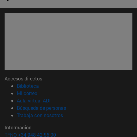
Accesos directos
(abre en nueva ventana)
Biblioteca
(abre en nueva ventana)
Mi correo
(abre en nueva ventana)
Aula virtual ADI
(abre en nueva ventana)
Búsqueda de personas
(abre en nueva ventana)
Trabaja con nosotros
Información
TFNO +34 948 42 56 00