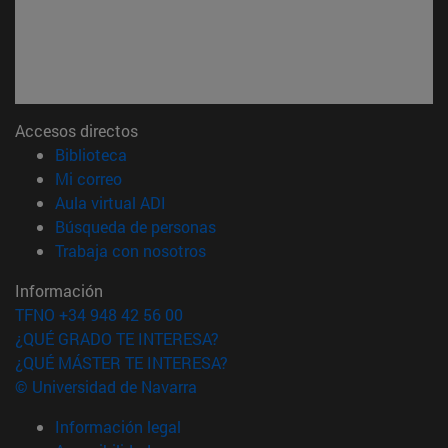
Accesos directos
(abre en nueva ventana)
Biblioteca
(abre en nueva ventana)
Mi correo
(abre en nueva ventana)
Aula virtual ADI
(abre en nueva ventana)
Búsqueda de personas
(abre en nueva ventana)
Trabaja con nosotros
Información
TFNO +34 948 42 56 00
¿QUÉ GRADO TE INTERESA?
¿QUÉ MÁSTER TE INTERESA?
© Universidad de Navarra
Información legal