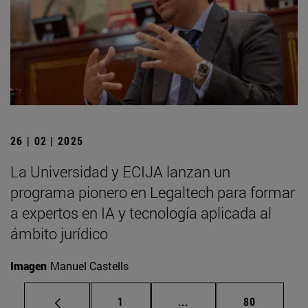
26 | 02 | 2025
La Universidad y ECIJA lanzan un
programa pionero en Legaltech para formar
a expertos en IA y tecnología aplicada al
ámbito jurídico
Imagen
Manuel Castells
Página
Páginas intermedias Us
Página
1
...
80