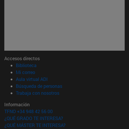
Accesos directos
(abre en nueva ventana)
Biblioteca
(abre en nueva ventana)
Mi correo
(abre en nueva ventana)
Aula virtual ADI
(abre en nueva ventana)
Búsqueda de personas
(abre en nueva ventana)
Trabaja con nosotros
Información
TFNO +34 948 42 56 00
¿QUÉ GRADO TE INTERESA?
¿QUÉ MÁSTER TE INTERESA?