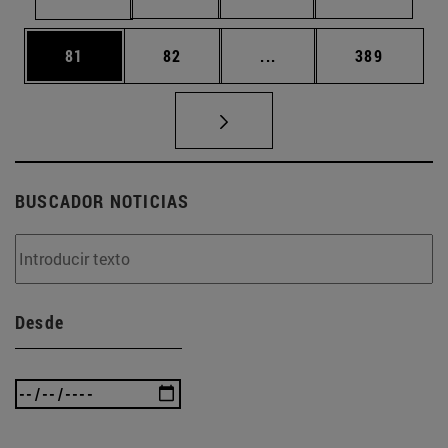
Página
Página
Páginas intermedias U
Página
81
82
...
389
BUSCADOR NOTICIAS
Desde