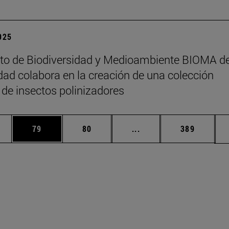
2025
tuto de Biodiversidad y Medioambiente BIOMA de
dad colabora en la creación de una colección
 de insectos polinizadores
edias Use TAB para desplazarse.
ina
Página
Página
Páginas intermedias Us
Página
79
80
...
389