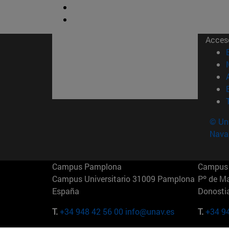
Acces
© Uni
Nava
Campus Pamplona
Campus 
Campus Universitario 31009 Pamplona
Pº de M
España
Donosti
T.
+34 948 42 56 00
info@unav.es
T.
+34 9