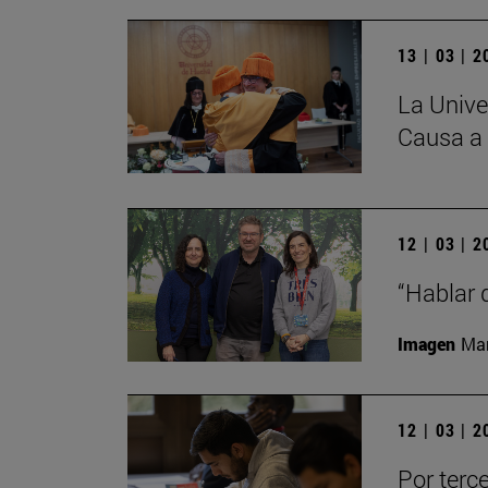
13 | 03 | 
La Unive
Causa a 
12 | 03 | 
“Hablar 
Imagen
Man
12 | 03 | 
Por terc