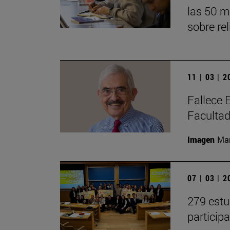
las 50 m
sobre re
11 | 03 | 
Fallece 
Faculta
Imagen
Man
07 | 03 | 
279 estu
particip