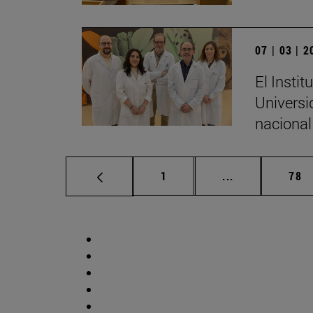
07 | 03 | 
El Insti
Universi
nacional
Página
Páginas interm
Pág
1
...
78