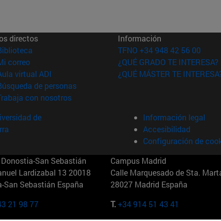
os directos
Información
(abre en nueva ventana)
Biblioteca
TFNO +34 948 42 56 00
(abre en nueva ventana)
Mi correo
¿QUÉ GRADO TE INTERESA?
(abre en nueva ventana)
Aula virtual ADI
¿QUÉ MÁSTER TE INTERESA
(abre en nueva ventana)
Búsqueda de personas
(abre en nueva ventana)
Trabaja con nosotros
versidad de
Información legal
rra
Accesibilidad
Configuración de coo
Donostia-San Sebastián
Campus Madrid
anuel Lardizabal 13 20018
Calle Marquesado de Sta. Marta
a-San Sebastián España
28027 Madrid España
43 21 98 77
T.
+34 914 51 43 41