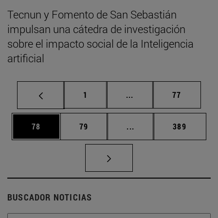
Tecnun y Fomento de San Sebastián
impulsan una cátedra de investigación
sobre el impacto social de la Inteligencia
artificial
Página
Páginas intermedias Us
Página
1
...
77
Página
Página
Páginas intermedias U
Página
78
79
...
389
BUSCADOR NOTICIAS