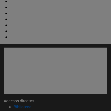
Accesos directos
(abre en nueva ventana)
Biblioteca