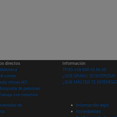
os directos
Información
(abre en nueva ventana)
Biblioteca
TFNO +34 948 42 56 00
(abre en nueva ventana)
Mi correo
¿QUÉ GRADO TE INTERESA?
(abre en nueva ventana)
Aula virtual ADI
¿QUÉ MÁSTER TE INTERESA
(abre en nueva ventana)
Búsqueda de personas
(abre en nueva ventana)
Trabaja con nosotros
versidad de
Información legal
rra
Accesibilidad