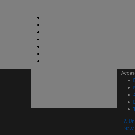
Acces
© Uni
Nava