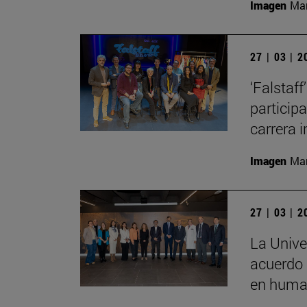
Imagen
Man
27 | 03 | 
‘Falstaf
particip
carrera 
Imagen
Man
27 | 03 | 
La Unive
acuerdo 
en human