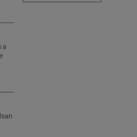
s a
e
lsan