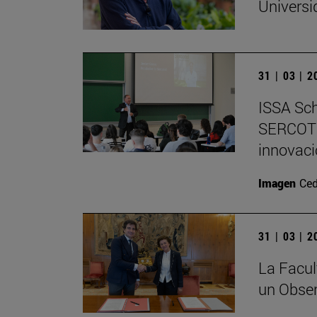
Universi
31 | 03 | 
ISSA Sch
SERCOTE
innovac
Imagen
Ced
31 | 03 | 
La Facu
un Obser