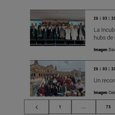
26 | 03 | 
La Incub
hubs de 
Imagen
Da
26 | 03 | 
Un recorr
Imagen
Ced
Página
Páginas interm
Pág
1
...
75