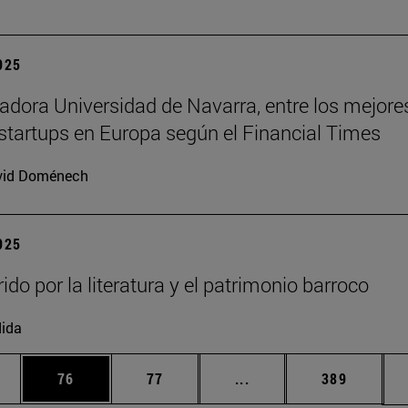
2025
adora Universidad de Navarra, entre los mejore
startups en Europa según el Financial Times
vid Doménech
2025
ido por la literatura y el patrimonio barroco
ida
edias Use TAB para desplazarse.
ina
Página
Página
Páginas intermedias Us
Página
76
77
...
389