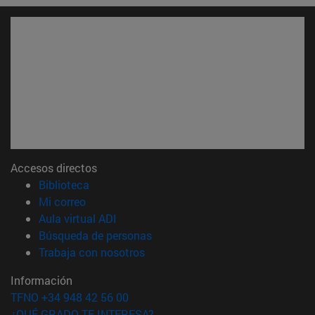
Accesos directos
(abre en nueva ventana)
Biblioteca
(abre en nueva ventana)
Mi correo
(abre en nueva ventana)
Aula virtual ADI
(abre en nueva ventana)
Búsqueda de personas
(abre en nueva ventana)
Trabaja con nosotros
Información
TFNO +34 948 42 56 00
¿QUÉ GRADO TE INTERESA?