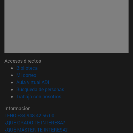
Accesos directos
(abre en nueva ventana)
Biblioteca
(abre en nueva ventana)
Mi correo
(abre en nueva ventana)
Aula virtual ADI
(abre en nueva ventana)
Búsqueda de personas
(abre en nueva ventana)
Trabaja con nosotros
Información
TFNO +34 948 42 56 00
¿QUÉ GRADO TE INTERESA?
¿QUÉ MÁSTER TE INTERESA?