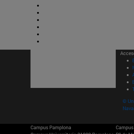
Acces
© Uni
Nava
Campus Pamplona
Campus 