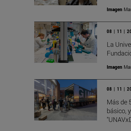
Imagen
Man
08 | 11 | 
La Univer
Fundaci
Imagen
Man
08 | 11 | 
Más de 5
básico, y
"UNAVx