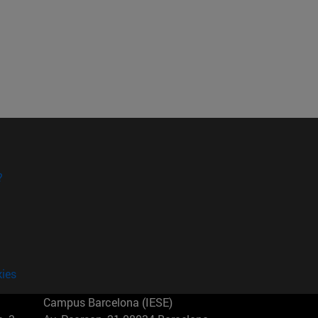
?
kies
Campus Barcelona (IESE)