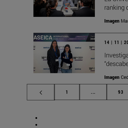
ranking 
Imagen
Man
14 | 11 | 
Investig
“descabe
Imagen
Ced
Página
Páginas interm
Pág
1
...
93