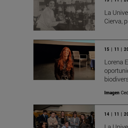
La Unive
Cierva, p
15 | 11 | 
Lorena E
oportuni
biodiver
Imagen
Ced
14 | 11 | 
La Unive