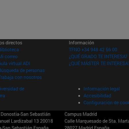
os directos
Información
(abre en nueva ventana)
Biblioteca
TFNO +34 948 42 56 00
(abre en nueva ventana)
Mi correo
¿QUÉ GRADO TE INTERESA?
(abre en nueva ventana)
Aula virtual ADI
¿QUÉ MÁSTER TE INTERESA
(abre en nueva ventana)
Búsqueda de personas
(abre en nueva ventana)
Trabaja con nosotros
versidad de
Información legal
rra
Accesibilidad
Configuración de coo
Donostia-San Sebastián
Campus Madrid
anuel Lardizabal 13 20018
Calle Marquesado de Sta. Marta
a-San Sebastián España
28027 Madrid España