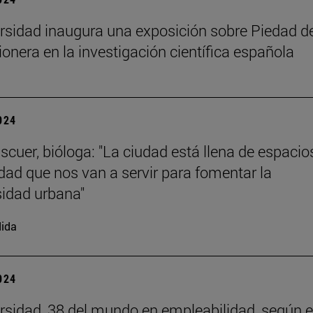
rsidad inaugura una exposición sobre Piedad de
ionera en la investigación científica española
2024
scuer, bióloga: "La ciudad está llena de espacio
dad que nos van a servir para fomentar la
sidad urbana"
ida
2024
rsidad, 38 del mundo en empleabilidad, según e