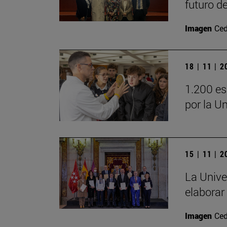
futuro d
Imagen
Ced
18 | 11 | 
1.200 es
por la U
15 | 11 | 
La Unive
elaborar
Imagen
Ced