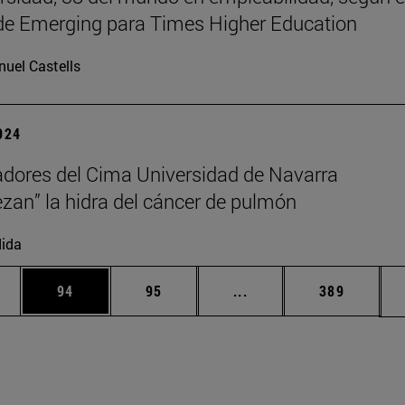
de Emerging para Times Higher Education
uel Castells
2024
adores del Cima Universidad de Navarra
zan” la hidra del cáncer de pulmón
ida
edias Use TAB para desplazarse.
ina
Página
Página
Páginas intermedias Us
Página
94
95
...
389