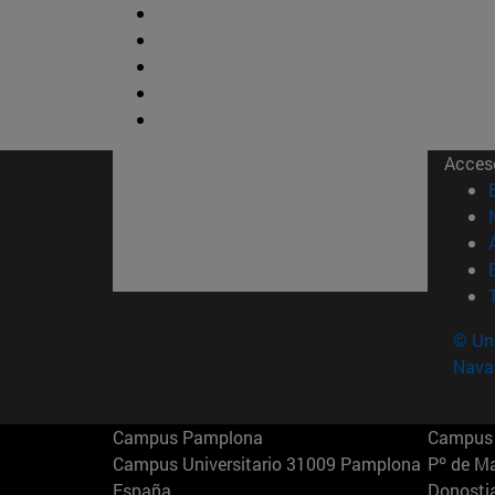
Acces
© Uni
Nava
Campus Pamplona
Campus 
Campus Universitario 31009 Pamplona
Pº de M
España
Donosti