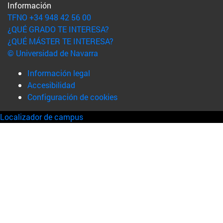
Información
TFNO +34 948 42 56 00
¿QUÉ GRADO TE INTERESA?
¿QUÉ MÁSTER TE INTERESA?
© Universidad de Navarra
Información legal
Accesibilidad
Configuración de cookies
Localizador de campus