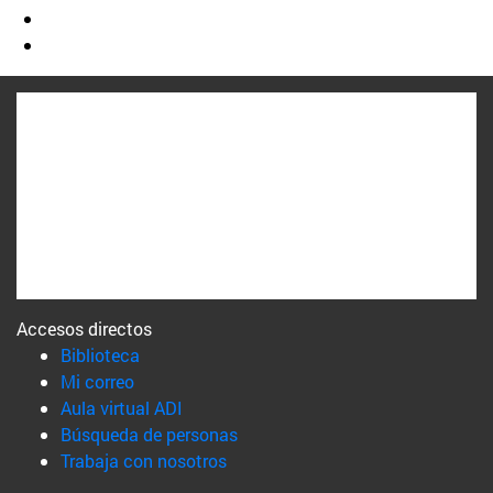
Accesos directos
(abre en nueva ventana)
Biblioteca
(abre en nueva ventana)
Mi correo
(abre en nueva ventana)
Aula virtual ADI
(abre en nueva ventana)
Búsqueda de personas
(abre en nueva ventana)
Trabaja con nosotros