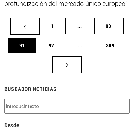
profundización del mercado único europeo"
Página
Páginas intermedias Us
Página
1
...
90
Página
Página
Páginas intermedias U
Página
91
92
...
389
BUSCADOR NOTICIAS
Desde