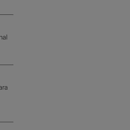
nal
ara