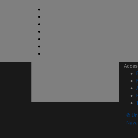
Acces
© Uni
Nava