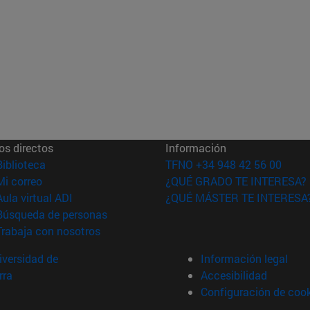
os directos
Información
(abre en nueva ventana)
Biblioteca
TFNO +34 948 42 56 00
(abre en nueva ventana)
Mi correo
¿QUÉ GRADO TE INTERESA?
(abre en nueva ventana)
Aula virtual ADI
¿QUÉ MÁSTER TE INTERESA
(abre en nueva ventana)
Búsqueda de personas
(abre en nueva ventana)
Trabaja con nosotros
versidad de
Información legal
rra
Accesibilidad
Configuración de coo