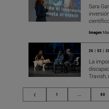
Sara Gar
inversió
científic
Imagen
Man
26 | 02 | 
La impor
discapac
Travish, 
Página
Páginas interm
Pág
1
...
80