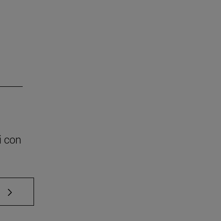
i con
e TAB para desplazarse.