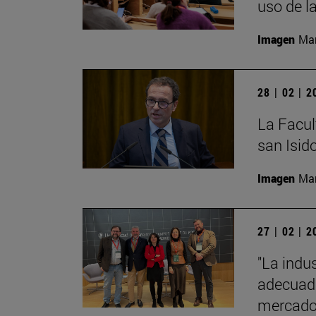
uso de l
Imagen
Man
28 | 02 | 
La Facult
san Isido
Imagen
Man
27 | 02 | 
"La indus
adecuado
mercado