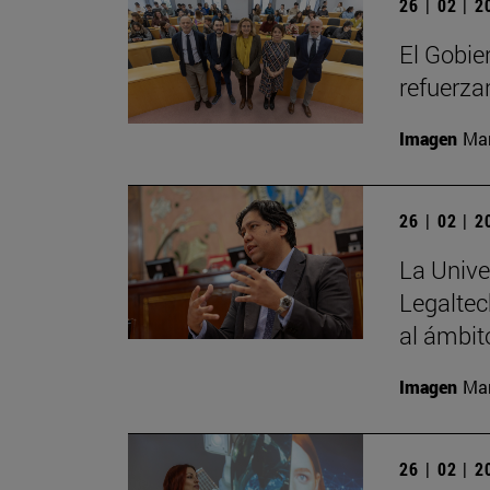
26 | 02 | 
El Gobie
refuerza
Imagen
Man
26 | 02 | 
La Unive
Legaltec
al ámbito
Imagen
Man
26 | 02 | 