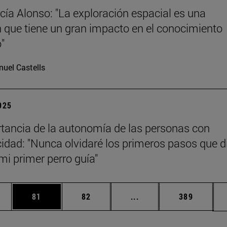
cía Alonso: "La exploración espacial es una
n que tiene un gran impacto en el conocimiento
o"
uel Castells
2025
tancia de la autonomía de las personas con
idad: "Nunca olvidaré los primeros pasos que d
mi primer perro guía"
edias Use TAB para desplazarse.
ina
Página
Página
Páginas intermedias Us
Página
81
82
...
389