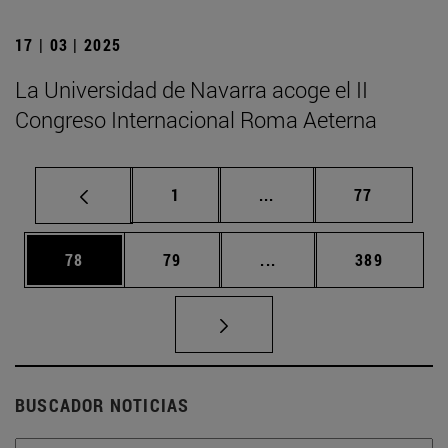
17 | 03 | 2025
La Universidad de Navarra acoge el II
Congreso Internacional Roma Aeterna
Página
Páginas intermedias Us
Página
1
...
77
Página
Página
Páginas intermedias U
Página
78
79
...
389
BUSCADOR NOTICIAS