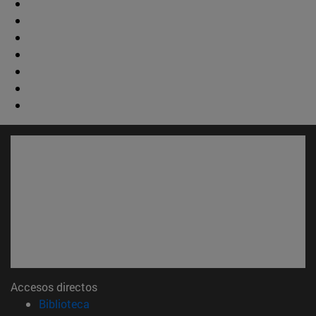
Accesos directos
(abre en nueva ventana)
Biblioteca