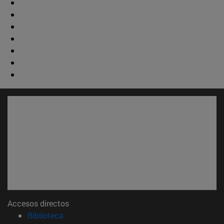
Accesos directos
(abre en nueva ventana)
Biblioteca