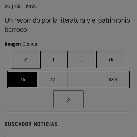
26 | 03 | 2025
Un recorrido por la literatura y el patrimonio
barroco
Imagen
Cedida
Página
Páginas intermedias Us
Página
1
...
75
Página
Página
Páginas intermedias U
Página
76
77
...
389
BUSCADOR NOTICIAS