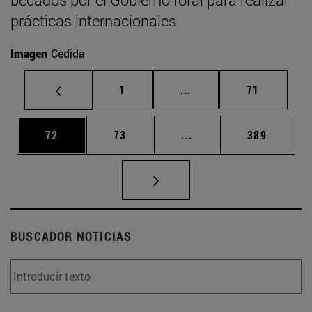
prácticas internacionales
Imagen
Cedida
Página
Páginas intermedias Us
Página
1
...
71
Página
Página
Páginas intermedias U
Página
72
73
...
389
BUSCADOR NOTICIAS