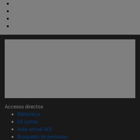
Accesos directos
(abre en nueva ventana)
Biblioteca
(abre en nueva ventana)
Mi correo
(abre en nueva ventana)
Aula virtual ADI
(abre en nueva ventana)
Búsqueda de personas