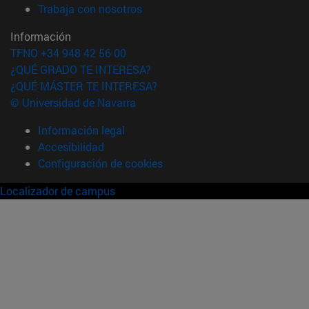
(abre en nueva ventana)
Trabaja con nosotros
Información
TFNO +34 948 42 56 00
¿QUÉ GRADO TE INTERESA?
¿QUÉ MÁSTER TE INTERESA?
© Universidad de Navarra
Información legal
Accesibilidad
Configuración de cookies
Localizador de campus