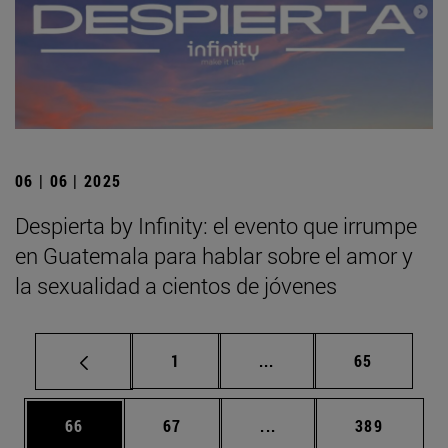
06 | 06 | 2025
Despierta by Infinity: el evento que irrumpe
en Guatemala para hablar sobre el amor y
la sexualidad a cientos de jóvenes
Página
Páginas intermedias Us
Página
1
...
65
Página
Página
Páginas intermedias U
Página
66
67
...
389