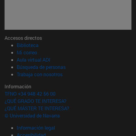
Accesos directos
(abre en nueva ventana)
Biblioteca
(abre en nueva ventana)
Mi correo
(abre en nueva ventana)
Aula virtual ADI
(abre en nueva ventana)
Búsqueda de personas
(abre en nueva ventana)
Trabaja con nosotros
Información
TFNO +34 948 42 56 00
¿QUÉ GRADO TE INTERESA?
¿QUÉ MÁSTER TE INTERESA?
© Universidad de Navarra
Información legal
Accesibilidad