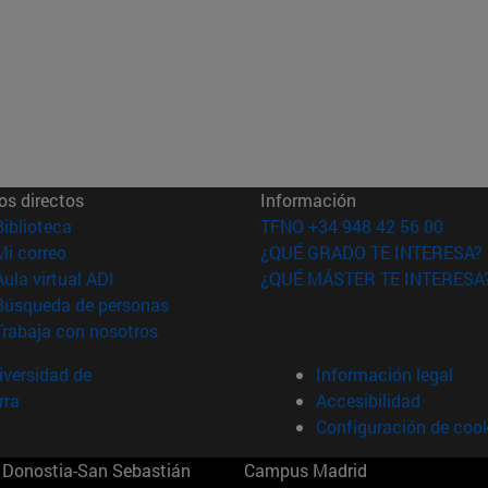
os directos
Información
(abre en nueva ventana)
Biblioteca
TFNO +34 948 42 56 00
(abre en nueva ventana)
Mi correo
¿QUÉ GRADO TE INTERESA?
(abre en nueva ventana)
Aula virtual ADI
¿QUÉ MÁSTER TE INTERESA
(abre en nueva ventana)
Búsqueda de personas
(abre en nueva ventana)
Trabaja con nosotros
versidad de
Información legal
rra
Accesibilidad
Configuración de coo
Donostia-San Sebastián
Campus Madrid