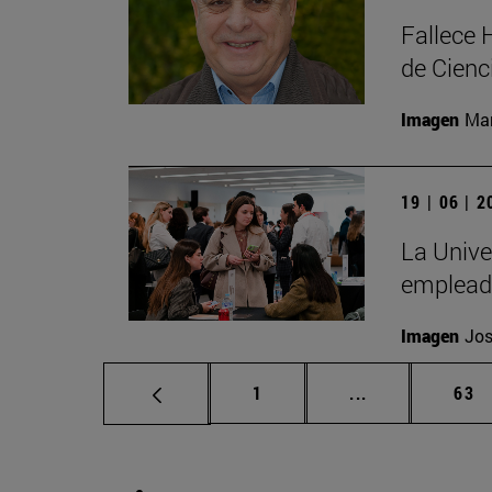
Fallece 
de Cienc
Imagen
Man
19 | 06 | 
La Unive
emplead
Imagen
Jos
Página
Páginas interm
Pág
1
...
63