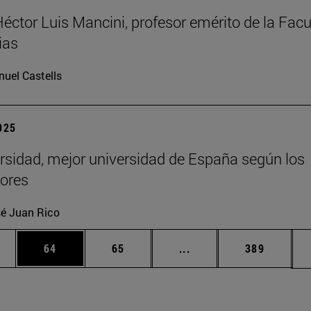
Héctor Luis Mancini, profesor emérito de la Facu
ias
uel Castells
2025
rsidad, mejor universidad de España según los
ores
é Juan Rico
edias Use TAB para desplazarse.
ina
Página
Página
Páginas intermedias Us
Página
64
65
...
389