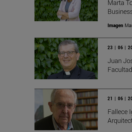
Marta To
Busines
Imagen
Man
23 | 06 | 
Juan Jos
Facultad
21 | 06 | 
Fallece I
Arquitec