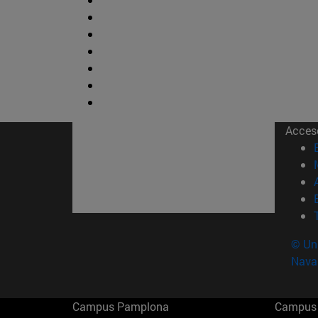
Acces
© Uni
Nava
Campus Pamplona
Campus 