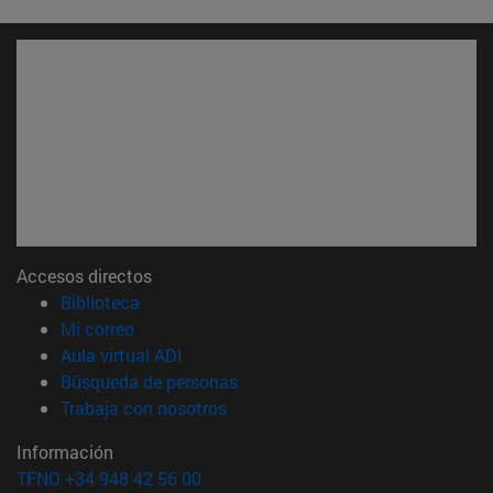
Accesos directos
(abre en nueva ventana)
Biblioteca
(abre en nueva ventana)
Mi correo
(abre en nueva ventana)
Aula virtual ADI
(abre en nueva ventana)
Búsqueda de personas
(abre en nueva ventana)
Trabaja con nosotros
Información
TFNO +34 948 42 56 00