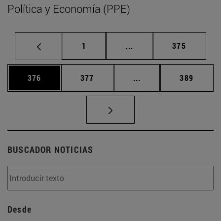
Política y Economía (PPE)
Página
Páginas intermedias Us
Página
1
...
375
Página
Página
Páginas intermedias 
Página
376
377
...
389
BUSCADOR NOTICIAS
Desde