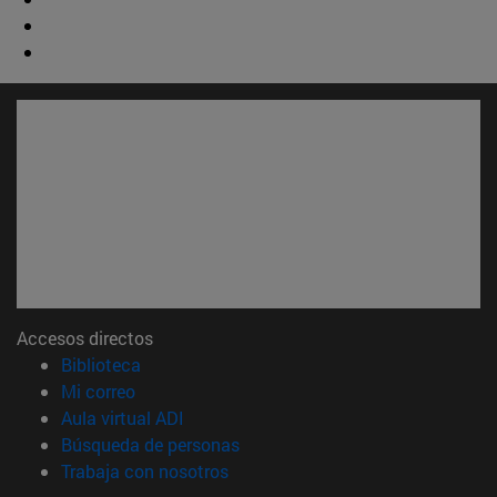
Accesos directos
(abre en nueva ventana)
Biblioteca
(abre en nueva ventana)
Mi correo
(abre en nueva ventana)
Aula virtual ADI
(abre en nueva ventana)
Búsqueda de personas
(abre en nueva ventana)
Trabaja con nosotros