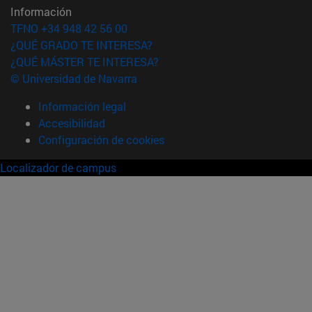
Información
TFNO +34 948 42 56 00
¿QUÉ GRADO TE INTERESA?
¿QUÉ MÁSTER TE INTERESA?
© Universidad de Navarra
Información legal
Accesibilidad
Configuración de cookies
Localizador de campus