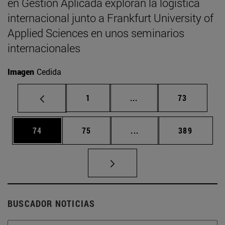
en Gestión Aplicada exploran la logística
internacional junto a Frankfurt University of
Applied Sciences en unos seminarios
internacionales
Imagen
Cedida
Página
Páginas intermedias Us
Página
1
...
73
Página
Página
Páginas intermedias U
Página
74
75
...
389
BUSCADOR NOTICIAS