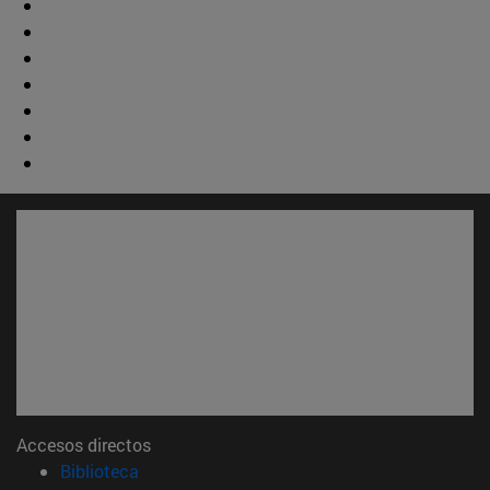
Accesos directos
(abre en nueva ventana)
Biblioteca