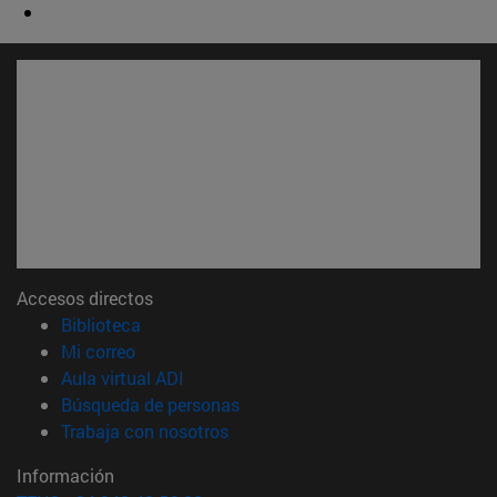
Accesos directos
(abre en nueva ventana)
Biblioteca
(abre en nueva ventana)
Mi correo
(abre en nueva ventana)
Aula virtual ADI
(abre en nueva ventana)
Búsqueda de personas
(abre en nueva ventana)
Trabaja con nosotros
Información