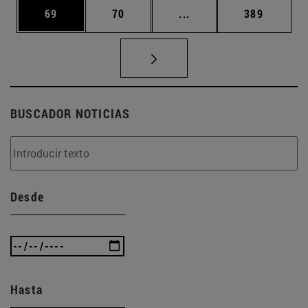
Página
Página
Páginas intermedias U
Página
69
70
...
389
BUSCADOR NOTICIAS
Desde
Hasta