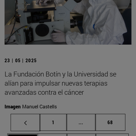
23 | 05 | 2025
La Fundación Botín y la Universidad se
alían para impulsar nuevas terapias
avanzadas contra el cáncer
Imagen
Manuel Castells
Página
Páginas intermedias Us
Página
1
...
68