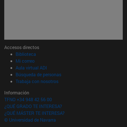
Accesos directos
(abre en nueva ventana)
Biblioteca
(abre en nueva ventana)
Mi correo
(abre en nueva ventana)
Aula virtual ADI
(abre en nueva ventana)
Búsqueda de personas
(abre en nueva ventana)
Trabaja con nosotros
Información
TFNO +34 948 42 56 00
¿QUÉ GRADO TE INTERESA?
¿QUÉ MÁSTER TE INTERESA?
© Universidad de Navarra