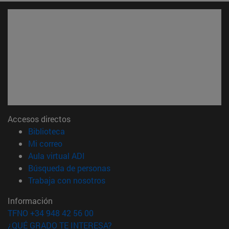
Accesos directos
(abre en nueva ventana)
Biblioteca
(abre en nueva ventana)
Mi correo
(abre en nueva ventana)
Aula virtual ADI
(abre en nueva ventana)
Búsqueda de personas
(abre en nueva ventana)
Trabaja con nosotros
Información
TFNO +34 948 42 56 00
¿QUÉ GRADO TE INTERESA?