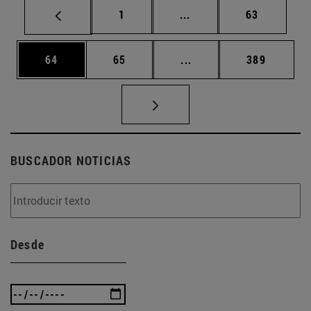
Página
Páginas intermedias Us
Página
1
...
63
Página
Página
Páginas intermedias U
Página
64
65
...
389
BUSCADOR NOTICIAS
Desde