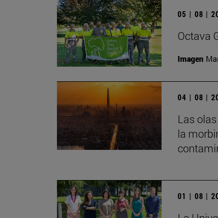
05 | 08 | 
Octava G
Imagen
Man
04 | 08 | 
Las olas
la morbi
contamin
01 | 08 | 
La Unive