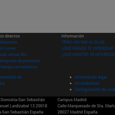
os directos
Información
(abre en nueva ventana)
Biblioteca
TFNO +34 948 42 56 00
(abre en nueva ventana)
Mi correo
¿QUÉ GRADO TE INTERESA?
(abre en nueva ventana)
Aula virtual ADI
¿QUÉ MÁSTER TE INTERESA
(abre en nueva ventana)
Búsqueda de personas
(abre en nueva ventana)
Trabaja con nosotros
versidad de
Información legal
rra
Accesibilidad
Configuración de coo
Donostia-San Sebastián
Campus Madrid
anuel Lardizabal 13 20018
Calle Marquesado de Sta. Marta
a-San Sebastián España
28027 Madrid España