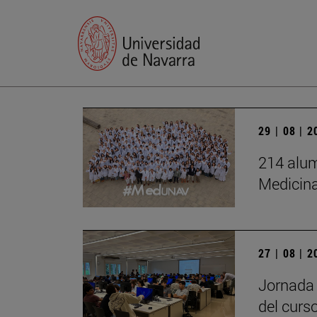
29 | 08 | 
214 alum
Medicin
27 | 08 | 
Jornada 
del curs