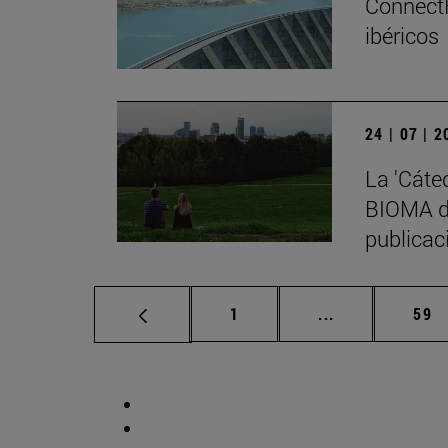
ConnectF
ibéricos
24 | 07 | 
La 'Cáte
BIOMA de
publicaci
Página
Páginas interm
Pág
1
...
59