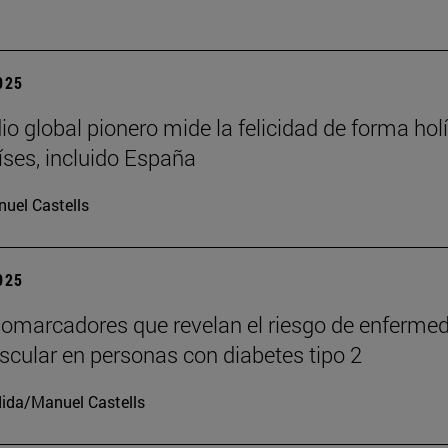
2025
io global pionero mide la felicidad de forma holí
íses, incluido España
uel Castells
2025
iomarcadores que revelan el riesgo de enferme
scular en personas con diabetes tipo 2
ida/Manuel Castells