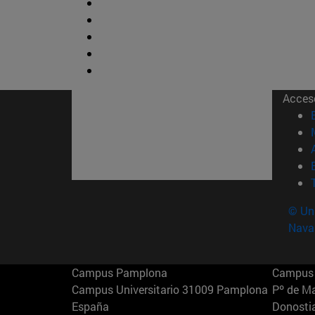
Acces
© Uni
Nava
Campus Pamplona
Campus 
Campus Universitario 31009 Pamplona
Pº de M
España
Donosti