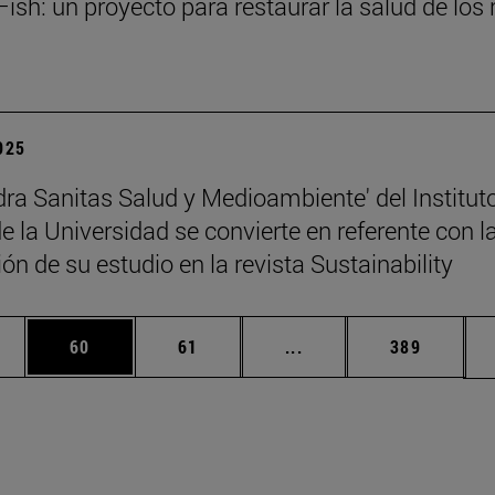
ish: un proyecto para restaurar la salud de los 
2025
dra Sanitas Salud y Medioambiente' del Institut
 la Universidad se convierte en referente con l
ón de su estudio en la revista Sustainability
edias Use TAB para desplazarse.
ina
Página
Página
Páginas intermedias Us
Página
60
61
...
389