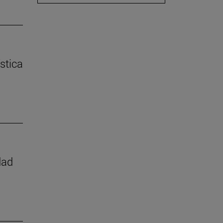
stica
dad