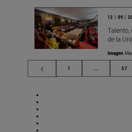
12 | 09 | 
Talento,
de la Un
Imagen
Man
Página
Páginas interm
Pág
1
...
57