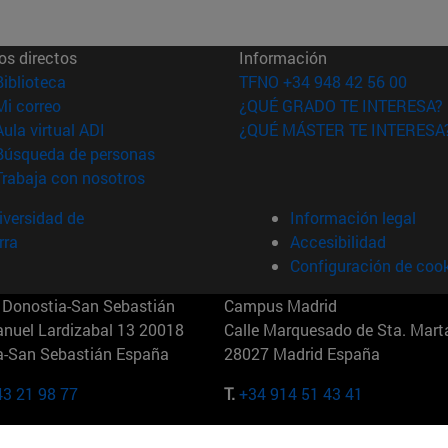
os directos
Información
(abre en nueva ventana)
Biblioteca
TFNO +34 948 42 56 00
(abre en nueva ventana)
Mi correo
¿QUÉ GRADO TE INTERESA?
(abre en nueva ventana)
Aula virtual ADI
¿QUÉ MÁSTER TE INTERESA
(abre en nueva ventana)
Búsqueda de personas
(abre en nueva ventana)
Trabaja con nosotros
versidad de
Información legal
rra
Accesibilidad
Configuración de coo
Donostia-San Sebastián
Campus Madrid
anuel Lardizabal 13 20018
Calle Marquesado de Sta. Marta
a-San Sebastián España
28027 Madrid España
43 21 98 77
T.
+34 914 51 43 41
Nueva York (IESE)
Campus Munich (IESE)