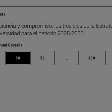
2025
 ciencia y compromiso: los tres ejes de la Estrat
iversidad para el periodo 2025-2030
uel Castells
edias Use TAB para desplazarse.
ina
Página
Página
Páginas intermedias Us
Página
58
59
...
389