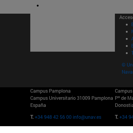
Acces
© Uni
Nava
Campus Pamplona
Campus 
Campus Universitario 31009 Pamplona
Pº de M
España
Donosti
T.
+34 948 42 56 00
info@unav.es
T.
+34 9
Campus Madrid (IESE)
Campus 