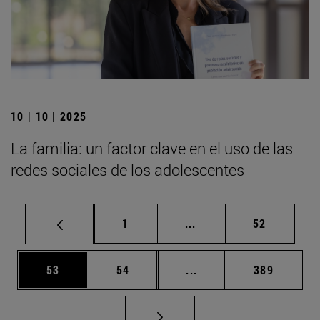
10 | 10 | 2025
La familia: un factor clave en el uso de las
redes sociales de los adolescentes
Página
Páginas intermedias Us
Página
1
...
52
Página
Página
Páginas intermedias U
Página
53
54
...
389