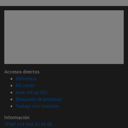
Accesos directos
(abre en nueva ventana)
Biblioteca
(abre en nueva ventana)
Mi correo
(abre en nueva ventana)
Aula virtual ADI
(abre en nueva ventana)
Búsqueda de personas
(abre en nueva ventana)
Trabaja con nosotros
Información
TFNO +34 948 42 56 00