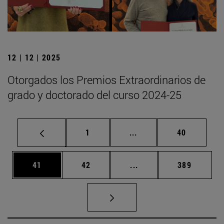
12 | 12 | 2025
Otorgados los Premios Extraordinarios de
grado y doctorado del curso 2024-25
Página
Páginas intermedias Us
Página
1
...
40
Página
Página
Páginas intermedias U
Página
41
42
...
389