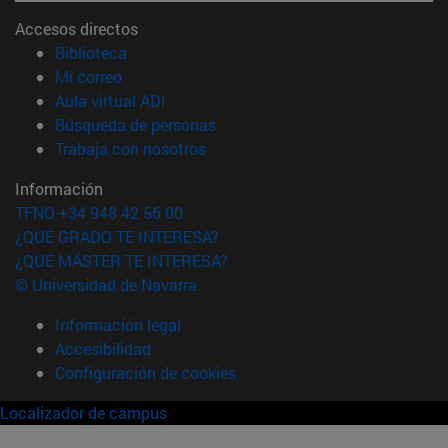
Accesos directos
(abre en nueva ventana)
Biblioteca
(abre en nueva ventana)
Mi correo
(abre en nueva ventana)
Aula virtual ADI
(abre en nueva ventana)
Búsqueda de personas
(abre en nueva ventana)
Trabaja con nosotros
Información
TFNO +34 948 42 56 00
¿QUÉ GRADO TE INTERESA?
¿QUÉ MÁSTER TE INTERESA?
© Universidad de Navarra
Información legal
Accesibilidad
Configuración de cookies
Localizador de campus