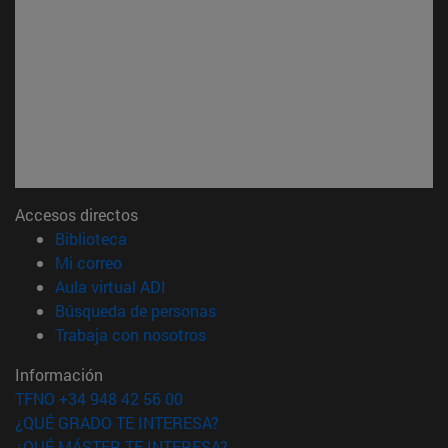
Accesos directos
(abre en nueva ventana)
Biblioteca
(abre en nueva ventana)
Mi correo
(abre en nueva ventana)
Aula virtual ADI
(abre en nueva ventana)
Búsqueda de personas
(abre en nueva ventana)
Trabaja con nosotros
Información
TFNO +34 948 42 56 00
¿QUÉ GRADO TE INTERESA?
¿QUÉ MÁSTER TE INTERESA?