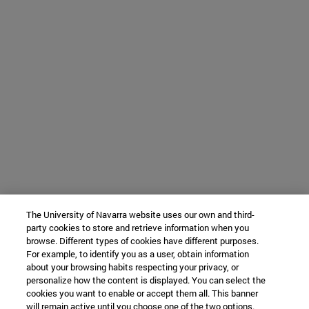
The University of Navarra website uses our own and third-
party cookies to store and retrieve information when you
browse. Different types of cookies have different purposes.
For example, to identify you as a user, obtain information
about your browsing habits respecting your privacy, or
personalize how the content is displayed. You can select the
cookies you want to enable or accept them all. This banner
will remain active until you choose one of the two options.