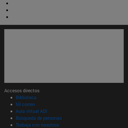
Accesos directos
(abre en nueva ventana)
Biblioteca
(abre en nueva ventana)
Mi correo
(abre en nueva ventana)
Aula virtual ADI
(abre en nueva ventana)
Búsqueda de personas
(abre en nueva ventana)
Trabaja con nosotros