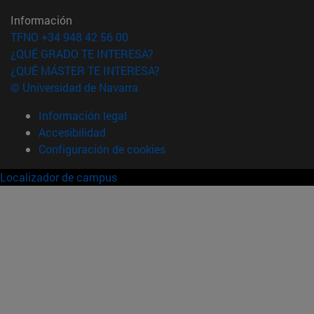
Información
TFNO +34 948 42 56 00
¿QUÉ GRADO TE INTERESA?
¿QUÉ MÁSTER TE INTERESA?
© Universidad de Navarra
Información legal
Accesibilidad
Configuración de cookies
Localizador de campus