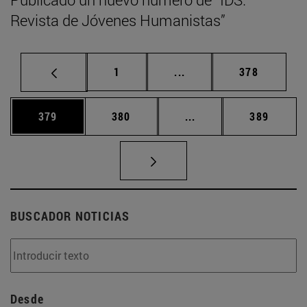
Revista de Jóvenes Humanistas”
Página
Páginas intermedias Us
Página
1
...
378
Página
Página
Páginas intermedias 
Página
379
380
...
389
BUSCADOR NOTICIAS
Desde