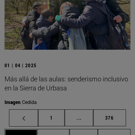
01 | 04 | 2025
Más allá de las aulas: senderismo inclusivo
en la Sierra de Urbasa
Imagen
Cedida
Página
Páginas intermedias Us
Página
1
...
376