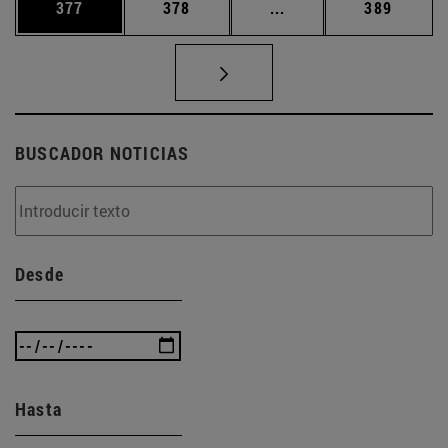
Página
Página
Páginas intermedias 
Página
377
378
...
389
BUSCADOR NOTICIAS
Desde
Hasta