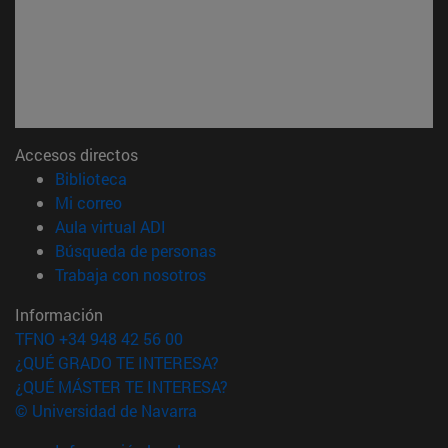
Accesos directos
(abre en nueva ventana)
Biblioteca
(abre en nueva ventana)
Mi correo
(abre en nueva ventana)
Aula virtual ADI
(abre en nueva ventana)
Búsqueda de personas
(abre en nueva ventana)
Trabaja con nosotros
Información
TFNO +34 948 42 56 00
¿QUÉ GRADO TE INTERESA?
¿QUÉ MÁSTER TE INTERESA?
© Universidad de Navarra