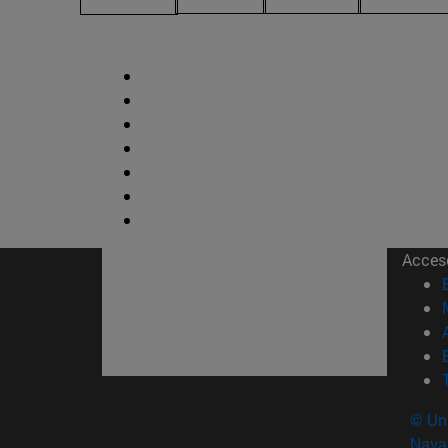
Acces
© Uni
Nava