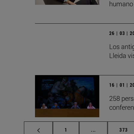
humano 
26 | 03 | 
Los anti
Lleida v
16 | 01 | 
258 pers
conferen
Página
Páginas intermed
Págin
1
...
373