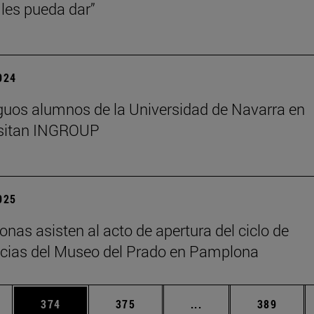
les pueda dar”
2024
guos alumnos de la Universidad de Navarra en
isitan INGROUP
2025
onas asisten al acto de apertura del ciclo de
cias del Museo del Prado en Pamplona
ias Use TAB para desplazarse.
a
Página
Página
Páginas intermedias 
Página
374
375
...
389