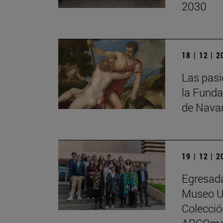
2030
18 | 12 | 
Las pasi
la Funda
de Nava
19 | 12 | 
Egresada
Museo Un
Colecci