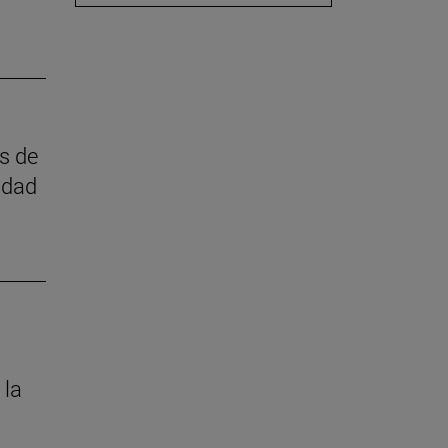
as de
idad
 la