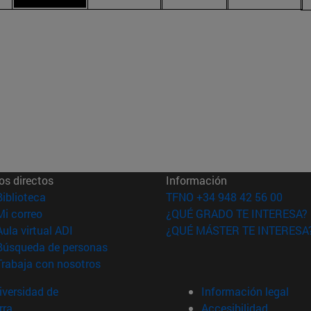
os directos
Información
(abre en nueva ventana)
Biblioteca
TFNO +34 948 42 56 00
(abre en nueva ventana)
Mi correo
¿QUÉ GRADO TE INTERESA?
(abre en nueva ventana)
Aula virtual ADI
¿QUÉ MÁSTER TE INTERESA
(abre en nueva ventana)
Búsqueda de personas
(abre en nueva ventana)
Trabaja con nosotros
versidad de
Información legal
rra
Accesibilidad