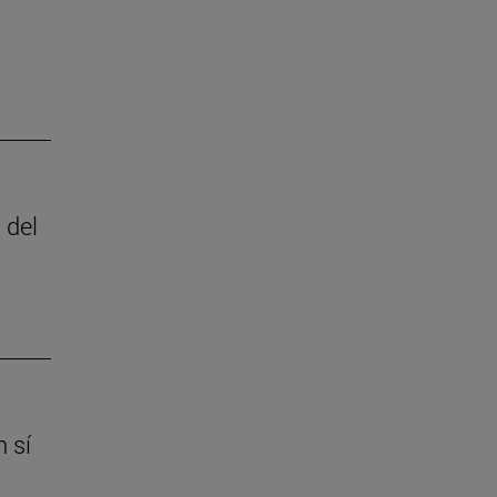
 del
 sí