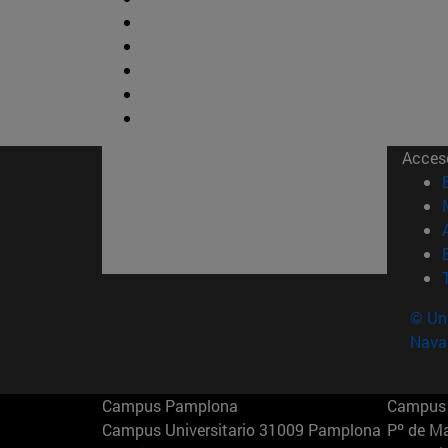
Acces
© Uni
Nava
Campus Pamplona
Campus 
Campus Universitario 31009 Pamplona
Pº de M