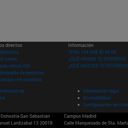
os directos
Información
(abre en nueva ventana)
Biblioteca
TFNO +34 948 42 56 00
(abre en nueva ventana)
Mi correo
¿QUÉ GRADO TE INTERESA?
(abre en nueva ventana)
Aula virtual ADI
¿QUÉ MÁSTER TE INTERESA
(abre en nueva ventana)
Búsqueda de personas
(abre en nueva ventana)
Trabaja con nosotros
versidad de
Información legal
rra
Accesibilidad
Configuración de coo
Donostia-San Sebastián
Campus Madrid
anuel Lardizabal 13 20018
Calle Marquesado de Sta. Marta