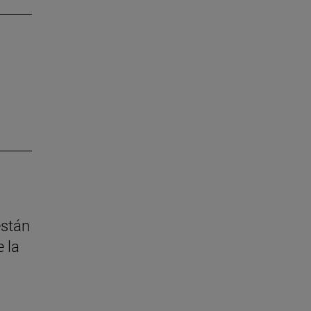
están
 la