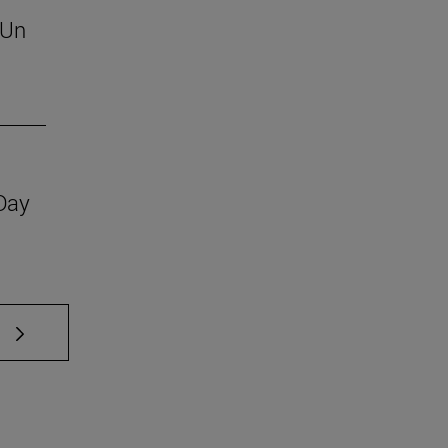
 Un
 Day
e TAB para desplazarse.