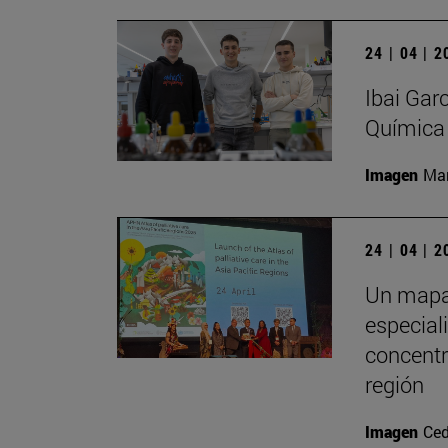
24 | 04 | 
Ibai Gar
Química
Imagen
Man
24 | 04 | 
Un mapa 
especial
concentr
región
Imagen
Ced