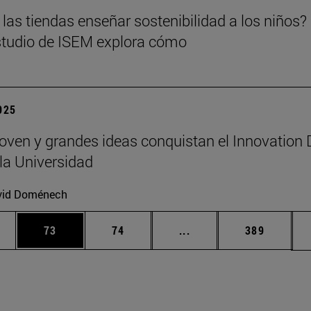
las tiendas enseñar sostenibilidad a los niños?
tudio de ISEM explora cómo
2025
joven y grandes ideas conquistan el Innovation
la Universidad
vid Doménech
edias Use TAB para desplazarse.
ina
Página
Página
Páginas intermedias Us
Página
73
74
...
389