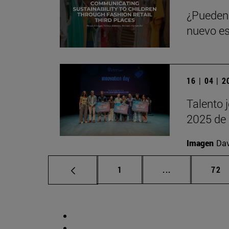
¿Pueden 
nuevo es
16 | 04 | 
Talento 
2025 de 
Imagen
Da
Página
Páginas interm
Pág
1
...
72