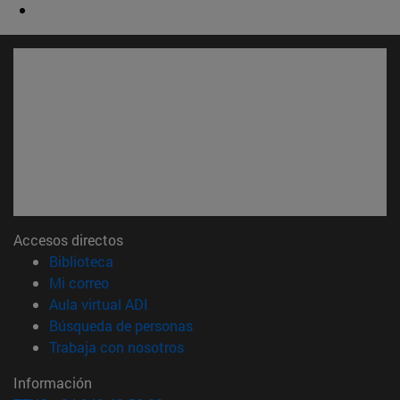
Accesos directos
(abre en nueva ventana)
Biblioteca
(abre en nueva ventana)
Mi correo
(abre en nueva ventana)
Aula virtual ADI
(abre en nueva ventana)
Búsqueda de personas
(abre en nueva ventana)
Trabaja con nosotros
Información