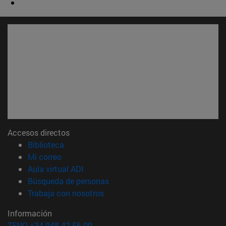
Accesos directos
(abre en nueva ventana)
Biblioteca
(abre en nueva ventana)
Mi correo
(abre en nueva ventana)
Aula virtual ADI
(abre en nueva ventana)
Búsqueda de personas
(abre en nueva ventana)
Trabaja con nosotros
Información
TFNO +34 948 42 56 00