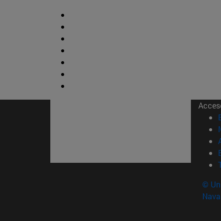
Acces
© Uni
Nava