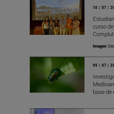
10 | 07 | 
Estudiant
curso de 
Complute
Imagen
Ced
09 | 07 | 
Investig
Medioamb
base de 