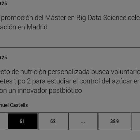
2025
 promoción del Máster en Big Data Science cel
ación en Madrid
2025
cto de nutrición personalizada busca voluntari
tes tipo 2 para estudiar el control del azúcar e
on un innovador postbiótico
uel Castells
edias Use TAB para desplazarse.
ina
Página
Página
Páginas intermedias Us
Página
61
62
...
389