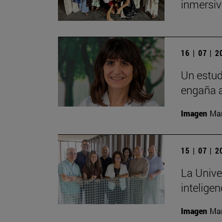
inmersiv
16 | 07 | 
Un estud
engaña a
Imagen
Man
15 | 07 | 
La Unive
inteligen
Imagen
Man