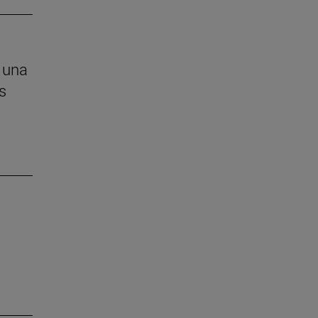
 una
s