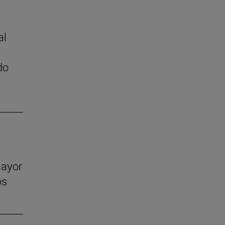
al
do
mayor
os