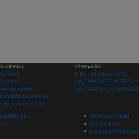
os directos
Información
(abre en nueva ventana)
Biblioteca
TFNO +34 948 42 56 00
(abre en nueva ventana)
Mi correo
¿QUÉ GRADO TE INTERESA?
(abre en nueva ventana)
Aula virtual ADI
¿QUÉ MÁSTER TE INTERESA
(abre en nueva ventana)
Búsqueda de personas
(abre en nueva ventana)
Trabaja con nosotros
versidad de
Información legal
rra
Accesibilidad
Configuración de coo