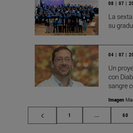
08 | 07 | 
La sexta
su gradu
04 | 07 | 
Un proye
con Diabe
sangre c
Imagen
Man
Página
Páginas interm
Pág
1
...
60