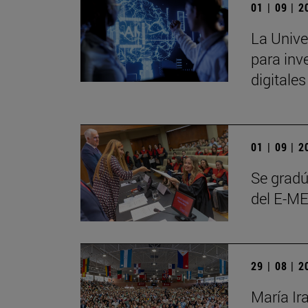
01 | 09 | 
La Unive
para inve
digitale
01 | 09 | 
Se gradú
del E-ME
29 | 08 | 
María Ir