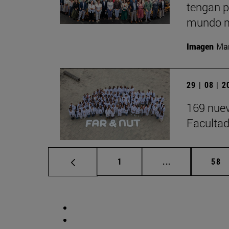
tengan p
mundo m
Imagen
Man
29 | 08 | 
169 nuev
Facultad
Página
Páginas interm
Pág
1
...
58