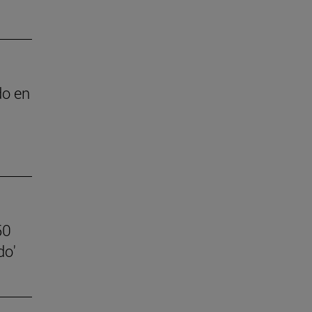
do en
50
do'