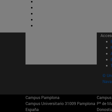
Acces
© Uni
Nava
Campus Pamplona
Campus 
Campus Universitario 31009 Pamplona
Pº de M
España
Donosti