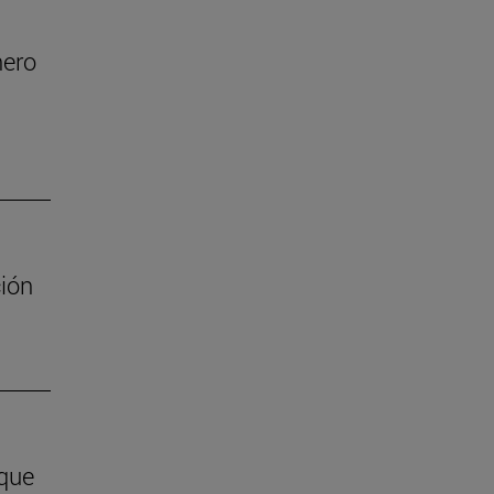
nero
ión
 que