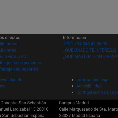
os directos
Información
(abre en nueva ventana)
Biblioteca
TFNO +34 948 42 56 00
(abre en nueva ventana)
Mi correo
¿QUÉ GRADO TE INTERESA?
(abre en nueva ventana)
Aula virtual ADI
¿QUÉ MÁSTER TE INTERESA
(abre en nueva ventana)
Búsqueda de personas
(abre en nueva ventana)
Trabaja con nosotros
versidad de
Información legal
rra
Accesibilidad
Configuración de coo
Donostia-San Sebastián
Campus Madrid
anuel Lardizabal 13 20018
Calle Marquesado de Sta. Marta
a-San Sebastián España
28027 Madrid España