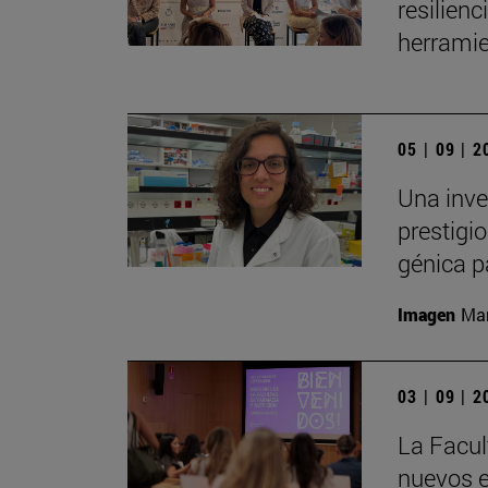
resilien
herramie
05 | 09 | 
Una inve
prestigio
génica p
Imagen
Man
03 | 09 | 
La Facul
nuevos e