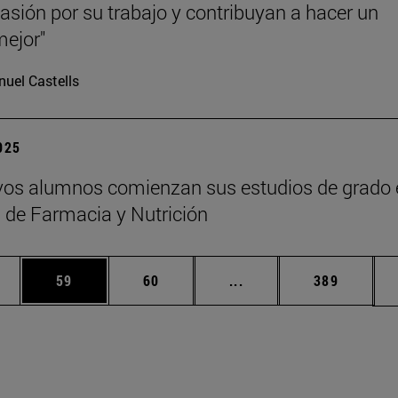
asión por su trabajo y contribuyan a hacer un
ejor"
uel Castells
2025
os alumnos comienzan sus estudios de grado 
 de Farmacia y Nutrición
edias Use TAB para desplazarse.
ina
Página
Página
Páginas intermedias Us
Página
59
60
...
389