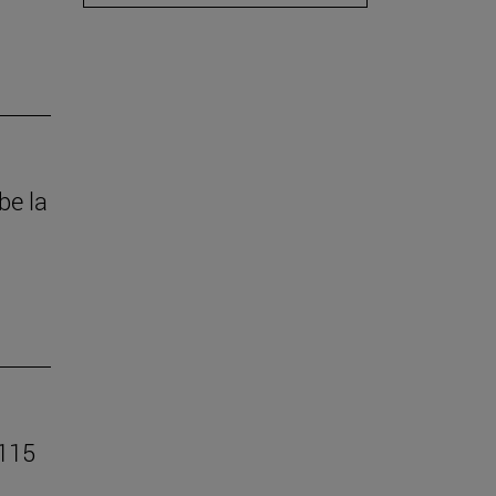
be la
 115