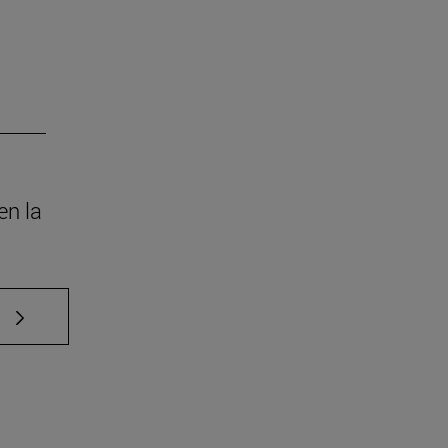
en la
e TAB para desplazarse.