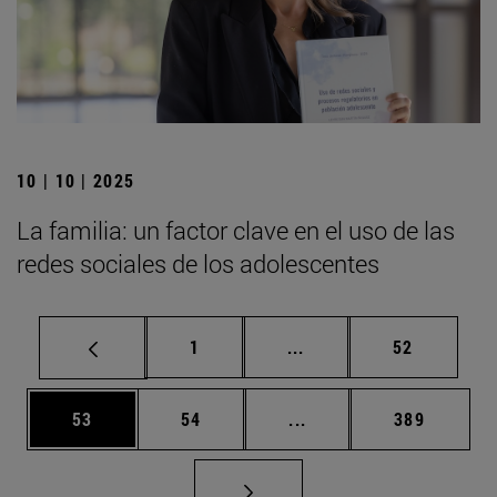
10 | 10 | 2025
La familia: un factor clave en el uso de las
redes sociales de los adolescentes
Página
Páginas intermedias Us
Página
1
...
52
Página
Página
Páginas intermedias U
Página
53
54
...
389