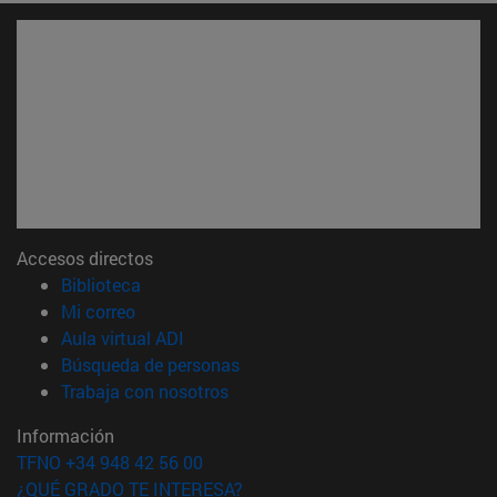
Accesos directos
(abre en nueva ventana)
Biblioteca
(abre en nueva ventana)
Mi correo
(abre en nueva ventana)
Aula virtual ADI
(abre en nueva ventana)
Búsqueda de personas
(abre en nueva ventana)
Trabaja con nosotros
Información
TFNO +34 948 42 56 00
¿QUÉ GRADO TE INTERESA?