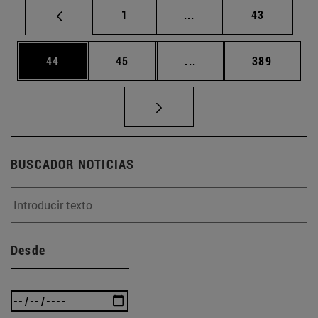
Página
Páginas intermedias Us
Página
1
...
43
Página
Página
Páginas intermedias U
Página
44
45
...
389
BUSCADOR NOTICIAS
Desde