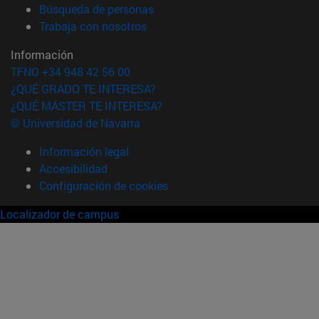
(abre en nueva ventana)
Búsqueda de personas
(abre en nueva ventana)
Trabaja con nosotros
Información
TFNO +34 948 42 56 00
¿QUÉ GRADO TE INTERESA?
¿QUÉ MÁSTER TE INTERESA?
© Universidad de Navarra
Información legal
Accesibilidad
Configuración de cookies
Localizador de campus