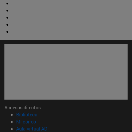
Accesos directos
(abre en nueva ventana)
Biblioteca
(abre en nueva ventana)
Mi correo
(abre en nueva ventana)
Aula virtual ADI