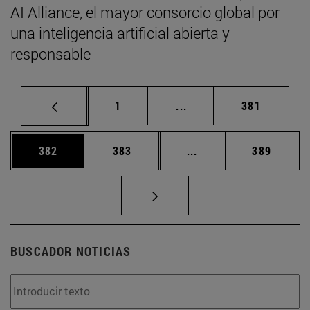
AI Alliance, el mayor consorcio global por
una inteligencia artificial abierta y
responsable
Página
Páginas intermedias Us
Página
1
...
381
Página
Página
Páginas intermedias 
Página
382
383
...
389
BUSCADOR NOTICIAS