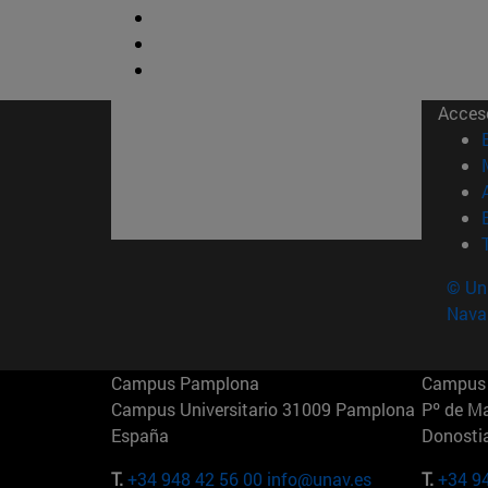
Acces
© Uni
Nava
Campus Pamplona
Campus 
Campus Universitario 31009 Pamplona
Pº de M
España
Donosti
T.
+34 948 42 56 00
info@unav.es
T.
+34 9