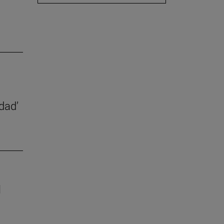
dad’
l