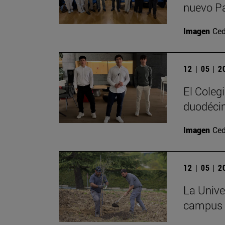
nuevo P
Imagen
Ced
12 | 05 | 
El Coleg
duodécim
Imagen
Ced
12 | 05 | 
La Univer
campus c