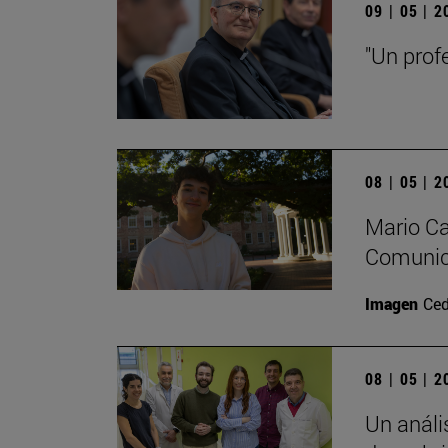
09 | 05 | 
"Un prof
08 | 05 | 
Mario Ca
Comunica
Imagen
Ced
08 | 05 | 
Un análi