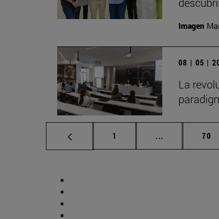
descubr
Imagen
Man
08 | 05 | 
La revol
paradigm
Página
Páginas interm
Pág
1
...
70