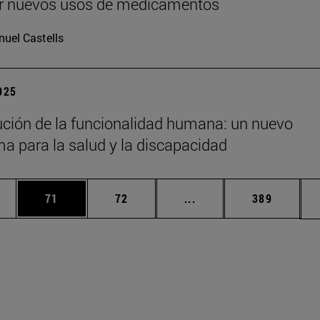
ir nuevos usos de medicamentos
uel Castells
2025
ución de la funcionalidad humana: un nuevo
a para la salud y la discapacidad
edias Use TAB para desplazarse.
ina
Página
Página
Páginas intermedias Us
Página
71
72
...
389