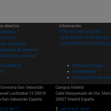
os directos
Información
(abre en nueva ventana)
Biblioteca
TFNO +34 948 42 56 00
(abre en nueva ventana)
Mi correo
¿QUÉ GRADO TE INTERESA?
(abre en nueva ventana)
Aula virtual ADI
¿QUÉ MÁSTER TE INTERESA
(abre en nueva ventana)
Búsqueda de personas
(abre en nueva ventana)
Trabaja con nosotros
versidad de
Información legal
rra
Accesibilidad
Configuración de coo
Donostia-San Sebastián
Campus Madrid
anuel Lardizabal 13 20018
Calle Marquesado de Sta. Marta
a-San Sebastián España
28027 Madrid España
43 21 98 77
T.
+34 914 51 43 41