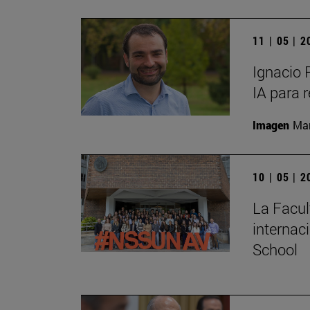
11 | 05 | 
Ignacio 
IA para 
Imagen
Man
10 | 05 | 
La Facul
internac
School