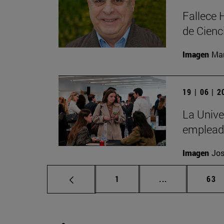
Fallece 
de Cienc
Imagen
Man
19 | 06 | 
La Unive
emplead
Imagen
Jos
Página
Páginas interm
Pág
1
...
63