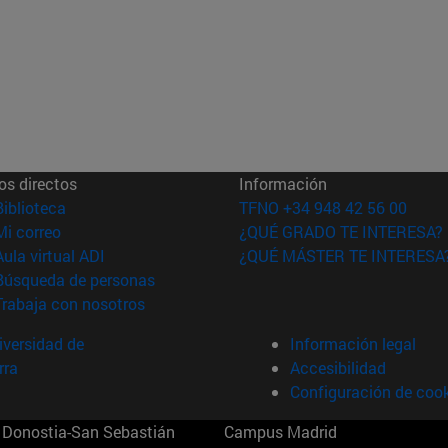
os directos
Información
(abre en nueva ventana)
Biblioteca
TFNO +34 948 42 56 00
(abre en nueva ventana)
Mi correo
¿QUÉ GRADO TE INTERESA?
(abre en nueva ventana)
Aula virtual ADI
¿QUÉ MÁSTER TE INTERESA
(abre en nueva ventana)
Búsqueda de personas
(abre en nueva ventana)
Trabaja con nosotros
versidad de
Información legal
rra
Accesibilidad
Configuración de coo
Donostia-San Sebastián
Campus Madrid