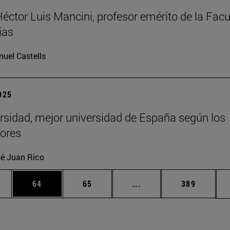
Héctor Luis Mancini, profesor emérito de la Facu
ias
uel Castells
2025
rsidad, mejor universidad de España según los
ores
é Juan Rico
edias Use TAB para desplazarse.
ina
Página
Página
Páginas intermedias Us
Página
64
65
...
389