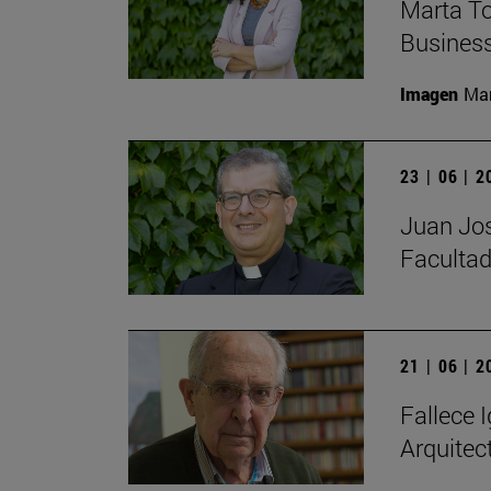
Marta To
Busines
Imagen
Man
23 | 06 | 
Juan Jos
Facultad
21 | 06 | 
Fallece I
Arquitec