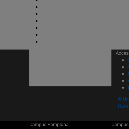
Acces
© Uni
Nava
Campus Pamplona
Campus 