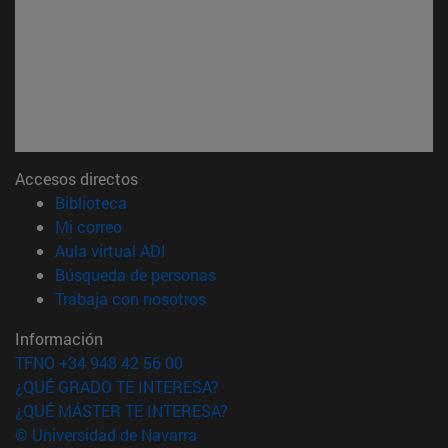
Accesos directos
(abre en nueva ventana)
Biblioteca
(abre en nueva ventana)
Mi correo
(abre en nueva ventana)
Aula virtual ADI
(abre en nueva ventana)
Búsqueda de personas
(abre en nueva ventana)
Trabaja con nosotros
Información
TFNO +34 948 42 56 00
¿QUÉ GRADO TE INTERESA?
¿QUÉ MÁSTER TE INTERESA?
© Universidad de Navarra