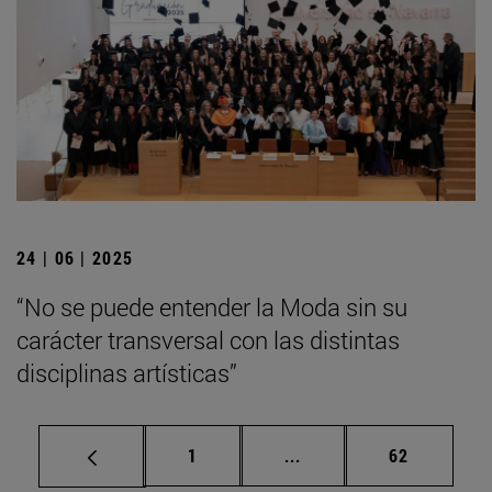
24 | 06 | 2025
“No se puede entender la Moda sin su
carácter transversal con las distintas
disciplinas artísticas”
Página
Páginas intermedias Us
Página
1
...
62