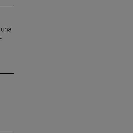
 una
s