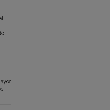
al
do
mayor
os