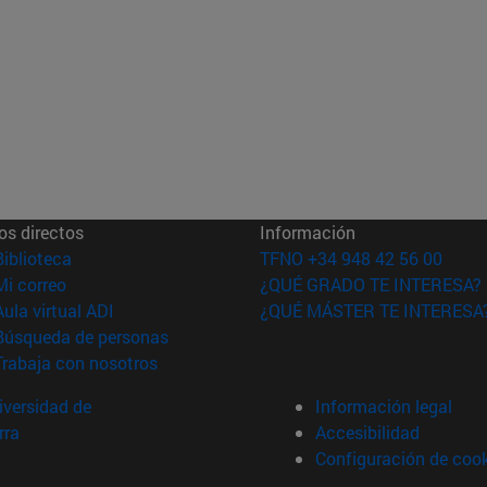
os directos
Información
(abre en nueva ventana)
Biblioteca
TFNO +34 948 42 56 00
(abre en nueva ventana)
Mi correo
¿QUÉ GRADO TE INTERESA?
(abre en nueva ventana)
Aula virtual ADI
¿QUÉ MÁSTER TE INTERESA
(abre en nueva ventana)
Búsqueda de personas
(abre en nueva ventana)
Trabaja con nosotros
versidad de
Información legal
rra
Accesibilidad
Configuración de coo