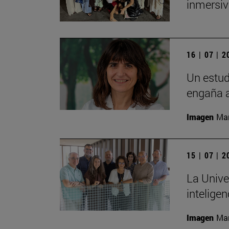
inmersiv
16 | 07 | 
Un estud
engaña a
Imagen
Man
15 | 07 | 
La Unive
inteligen
Imagen
Man