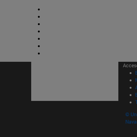
Acces
© Uni
Nava