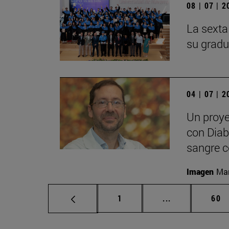
08 | 07 | 
La sexta
su gradu
04 | 07 | 
Un proye
con Diabe
sangre c
Imagen
Man
Página
Páginas interm
Pág
1
...
60