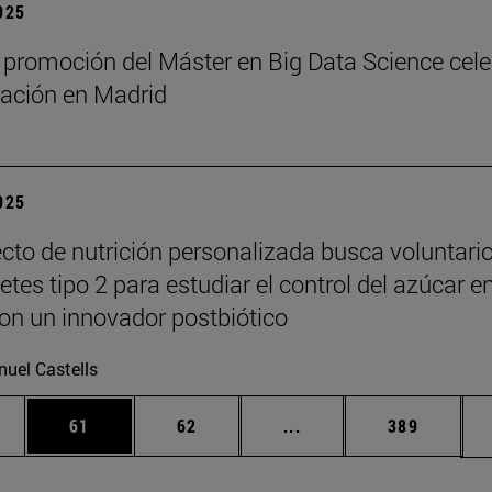
2025
 promoción del Máster en Big Data Science cel
ación en Madrid
2025
cto de nutrición personalizada busca voluntari
tes tipo 2 para estudiar el control del azúcar e
on un innovador postbiótico
uel Castells
edias Use TAB para desplazarse.
ina
Página
Página
Páginas intermedias Us
Página
61
62
...
389