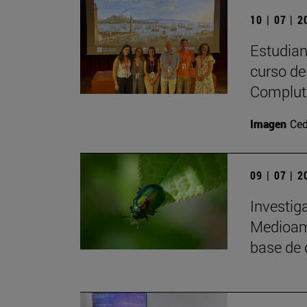
10 | 07 | 
Estudiant
curso de 
Complute
Imagen
Ced
09 | 07 | 
Investig
Medioamb
base de 