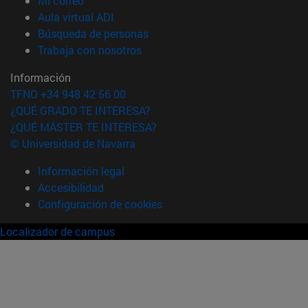
Mi correo
(abre en nueva ventana)
Aula virtual ADI
(abre en nueva ventana)
Búsqueda de personas
(abre en nueva ventana)
Trabaja con nosotros
Información
TFNO +34 948 42 56 00
¿QUÉ GRADO TE INTERESA?
¿QUÉ MÁSTER TE INTERESA?
© Universidad de Navarra
Información legal
Accesibilidad
Configuración de cookies
Localizador de campus