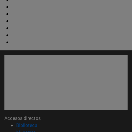
Accesos directos
(abre en nueva ventana)
Biblioteca
(abre en nueva ventana)