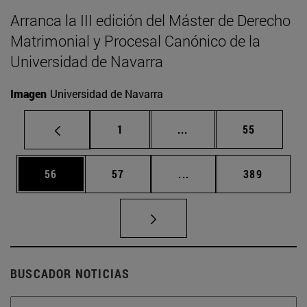
Arranca la III edición del Máster de Derecho
Matrimonial y Procesal Canónico de la
Universidad de Navarra
Imagen
Universidad de Navarra
Página
Páginas intermedias Us
Página
1
...
55
Página
Página
Páginas intermedias U
Página
56
57
...
389
BUSCADOR NOTICIAS