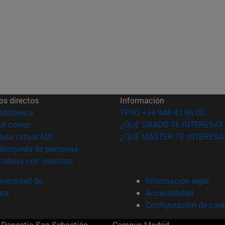
os directos
Información
(abre en nueva ventana)
Biblioteca
TFNO +34 948 42 56 00
(abre en nueva ventana)
Mi correo
¿QUÉ GRADO TE INTERESA?
(abre en nueva ventana)
Aula virtual ADI
¿QUÉ MÁSTER TE INTERESA
(abre en nueva ventana)
Búsqueda de personas
(abre en nueva ventana)
Trabaja con nosotros
versidad de
Información legal
rra
Accesibilidad
Configuración de coo
Donostia-San Sebastián
Campus Madrid