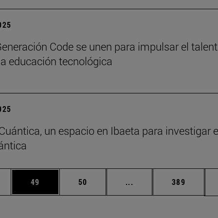
2025
eneración Code se unen para impulsar el talen
y la educación tecnológica
2025
 Cuántica, un espacio en Ibaeta para investigar 
ántica
edias Use TAB para desplazarse.
ina
Página
Página
Páginas intermedias Us
Página
49
50
...
389