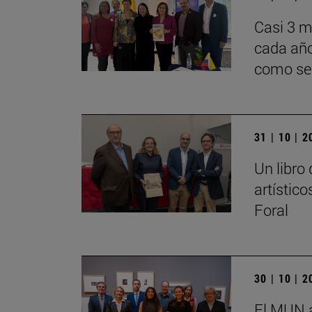
Casi 3 m
cada año
como ser
31 | 10 | 
Un libro
artístic
Foral
30 | 10 | 
El MUN a