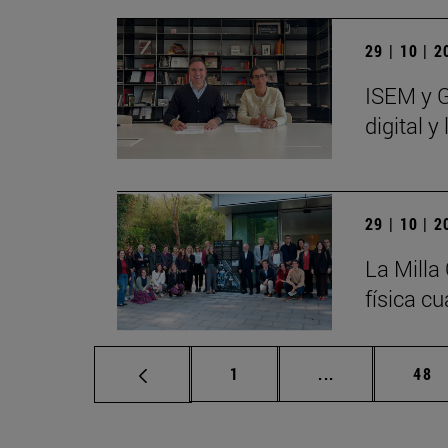
29 | 10 | 
ISEM y G
digital 
29 | 10 | 
La Milla
física cu
Página
Páginas interm
Pág
1
...
48