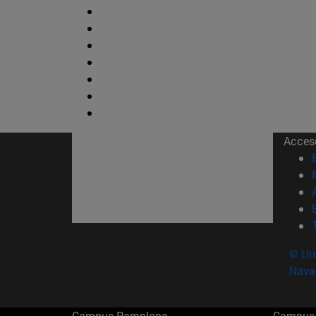
Acces
© Uni
Nava
Campus Pamplona
Campus 